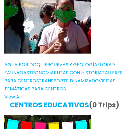
AGUA POR DOQUIER
CUEVAS Y GEOLOGÍA
FLORA Y
FAUNA
GASTRONOMIA
RUTAS CON HISTORIA
TALLERES
PARA CENTROS
TRANSPORTE DINAMIZADO
VISITAS
TEMÁTICAS PARA CENTROS
View All
CENTROS EDUCATIVOS
(0 Trips)