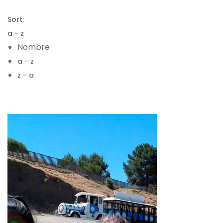
Sort:
a - z
Nombre
a - z
z - a