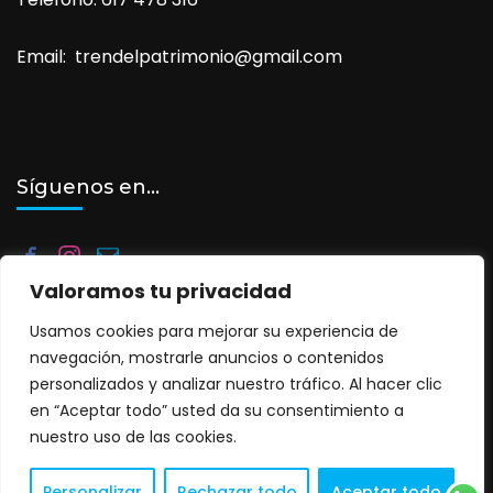
Email: trendelpatrimonio@gmail.com
Síguenos en…
Valoramos tu privacidad
Usamos cookies para mejorar su experiencia de
navegación, mostrarle anuncios o contenidos
personalizados y analizar nuestro tráfico. Al hacer clic
©2025. Tren del Patrimonio. Todos los derechos reservados.
en “Aceptar todo” usted da su consentimiento a
Travel Agency | Desarrollado por
Rara Themes
Funciona
nuestro uso de las cookies.
gracias a
WordPress
.
Política de privacidad y cookies
Personalizar
Rechazar todo
Aceptar todo