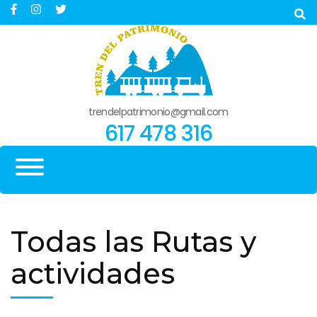
Saltar
al
contenido
(presiona
la
tecla
trendelpatrimonio@gmail.com
617 478 316
Intro)
MENÚ
Todas las Rutas y
actividades