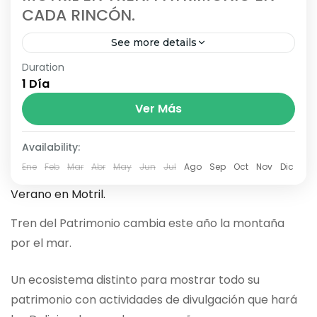
CADA RINCÓN.
See more details
Duration
actividades en familia
rutas tren
verano motril
1 Día
Ver Más
Availability:
Ene
Feb
Mar
Abr
May
Jun
Jul
Ago
Sep
Oct
Nov
Dic
Verano en Motril.
Tren del Patrimonio cambia este año la montaña
por el mar.
Un ecosistema distinto para mostrar todo su
patrimonio con actividades de divulgación que hará