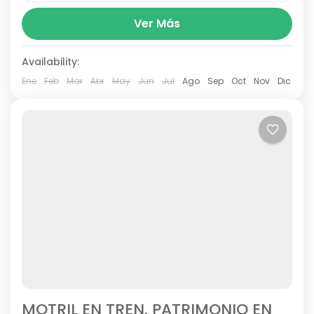
PROGRAMACIÓN MENSUAL. HOSPITAL DE BERTA.
Ver Más
Espacio Natural: Parque Natural Sierra de
HuétorDirigido a: Familias (todas las
Availability:
edades).Mejor época del año: 20, 21 y 22 de...
Ene
Feb
Mar
Abr
May
Jun
Jul
Ago
Sep
Oct
Nov
Dic
MOTRIL EN TREN. PATRIMONIO EN