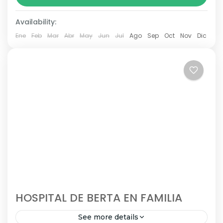
MORAS Y AGRECEJOS Espacio Natural: Parque
Natural Sierra de HuétorDirigido a: Familias
Availability:
(todas las edades).Mejor época del año: 12 y 26
Ene
Feb
Mar
Abr
May
Jun
Jul
Ago
Sep
Oct
Nov
Dic
septiembre...
HOSPITAL DE BERTA EN FAMILIA
See more details