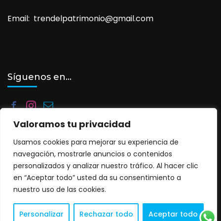
Email: trendelpatrimonio@gmail.com
Síguenos en…
Valoramos tu privacidad
Usamos cookies para mejorar su experiencia de
navegación, mostrarle anuncios o contenidos
personalizados y analizar nuestro tráfico. Al hacer clic
©2025. Tren del Patrimonio. Todos los derechos reservados.
en “Aceptar todo” usted da su consentimiento a
Travel Agency | Desarrollado por
Rara Themes
Funciona
nuestro uso de las cookies.
gracias a
WordPress
.
Política de privacidad y cookies
Personalizar
Rechazar todo
Aceptar todo