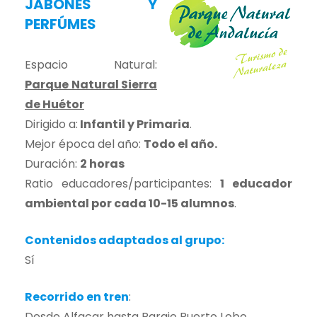
JABONES Y
PERFÚMES
Espacio Natural:
Parque Natural Sierra
de Huétor
Dirigido a:
Infantil y Primaria
.
Mejor época del año:
Todo el año.
Duración:
2 horas
Ratio educadores/participantes:
1 educador
ambiental por cada 10-15 alumnos
.
Contenidos adaptados al grupo:
Sí
Recorrido en tren
:
Desde
Alfacar
hasta Paraje
Puerto Lobo
.